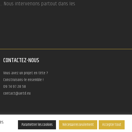
… Nous intervenons partout dans les
CONTACTEZ-NOUS
Vous avez un projet en tête ?
Construisons-le ensemble !
09 74 97 28 58
contact@aetd.eu
es.
Paramétrer les cookies
Nécessaires seulement
Accepter tout
Paramétrer les cookies