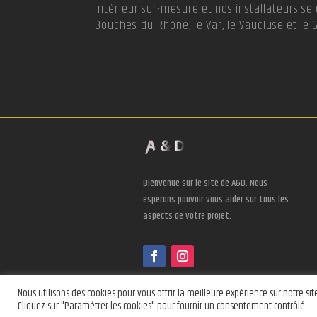
intérieur sur-mesure et nos installateurs s
Bouches-du-Rhône, le Var, le Vaucluse et le 
Bienvenue sur le site de A&D. Nous
espérons pouvoir vous aider sur tous les
aspects de votre projet.
Nous utilisons des cookies pour vous offrir la meilleure expérience sur notre site
Mentions légales
Cliquez sur "Paramétrer les cookies" pour fournir un consentement contrôlé.