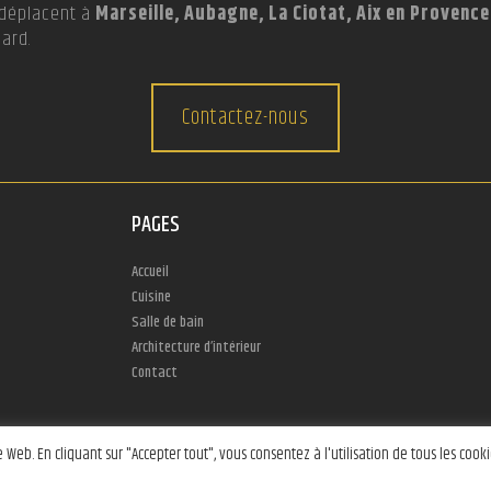
e déplacent à
Marseille, Aubagne, La Ciotat, Aix en Provence
Gard.
Contactez-nous
PAGES
Accueil
Cuisine
Salle de bain
Architecture d’intérieur
Contact
 Web. En cliquant sur "Accepter tout", vous consentez à l'utilisation de tous les cooki
Conditions générales
Politique de confidentialité