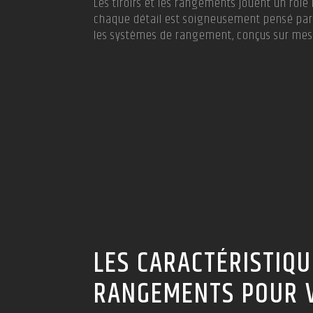
Les tiroirs et les rangements jouent un rô
chaque détail est soigneusement pensé par n
les systèmes de rangement, conçus sur mesu
LES CARACTÉRISTIQU
RANGEMENTS POUR V