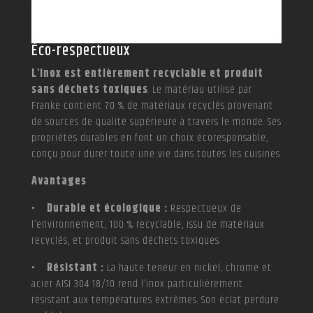
Éco-respectueux
L’inox est entièrement recyclable et produit
sans déchets toxiques
. Le matériau utilisé par
Franke contient 70 % de matériaux recyclés provenant
de sources de qualité supérieure à travers le monde. Ses
propriétés durables en font un choix écoresponsable,
conçu pour durer toute une vie dans toutes les cuisines.
Avantages
• Durable et écologique :
Respectueux de
l’environnement, 100 % recyclable, issu de matériaux
recyclés, et produit sans déchets toxiques.
• Résistant :
La haute teneur en nickel, chrome et
acier AISI 304 18/10 rend l’inox particulièrement
résistant aux températures extrêmes. Son éclat perdure