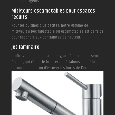
de nos mitigeurs.
Mitigeurs escamotables pour espaces
réduits
Pour les cuisines plus petites, notre gamme de
mitigeurs à bec rabattable ou escamotables est parfaite
pour répondre aux contraintes de hauteur.
Jet laminaire
Profitez d’une eau cristalline grâce à notre mousseur
filtrant, qui réduit le bruit et les éclaboussures. Plus
besoin de rincer ou d’essuyer les bords de l’évier.