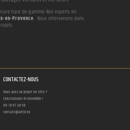
mesure haut de gamme. Nos experts en
Aix-en-Provence
… Nous intervenons dans
rojets.
CONTACTEZ-NOUS
Vous avez un projet en tête ?
Construisons-le ensemble !
09 74 97 28 58
contact@aetd.eu