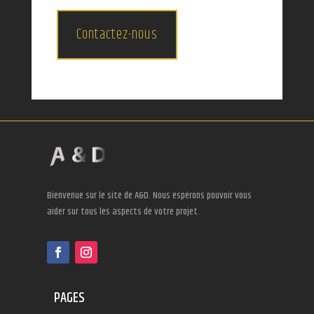
Contactez-nous
Bienvenue sur le site de A&D. Nous espérons pouvoir vous
aider sur tous les aspects de votre projet.
PAGES