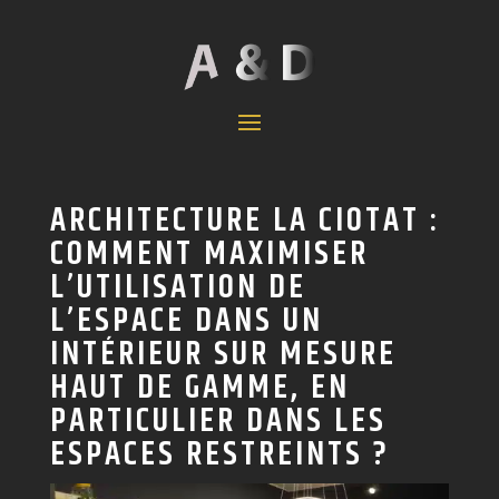
ARCHITECTURE LA CIOTAT :
COMMENT MAXIMISER
L’UTILISATION DE
L’ESPACE DANS UN
INTÉRIEUR SUR MESURE
HAUT DE GAMME, EN
PARTICULIER DANS LES
ESPACES RESTREINTS ?